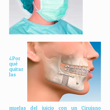
¿Por
qué
quitar
las
muelas del juicio con un Cirujano