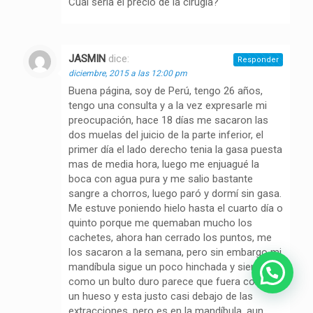
Cual seria el precio de la cirugia?
JASMIN
dice:
Responder
diciembre, 2015 a las 12:00 pm
Buena página, soy de Perú, tengo 26 años,
tengo una consulta y a la vez expresarle mi
preocupación, hace 18 días me sacaron las
dos muelas del juicio de la parte inferior, el
primer día el lado derecho tenia la gasa puesta
mas de media hora, luego me enjuagué la
boca con agua pura y me salio bastante
sangre a chorros, luego paró y dormí sin gasa.
Me estuve poniendo hielo hasta el cuarto día o
quinto porque me quemaban mucho los
cachetes, ahora han cerrado los puntos, me
los sacaron a la semana, pero sin embargo mi
mandíbula sigue un poco hinchada y siento
como un bulto duro parece que fuera como
un hueso y esta justo casi debajo de las
extracciones, pero es en la mandíbula, aun