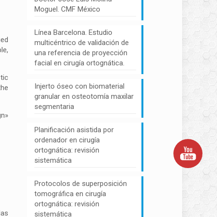
Moguel. CMF México
Línea Barcelona. Estudio
ied
multicéntrico de validación de
le,
una referencia de proyección
facial en cirugía ortognática.
tic
Injerto óseo con biomaterial
the
granular en osteotomía maxilar
segmentaria
gn»
Planificación asistida por
ordenador en cirugía
ortognática: revisión
sistemática
Protocolos de superposición
tomográfica en cirugía
ortognática: revisión
las
sistemática