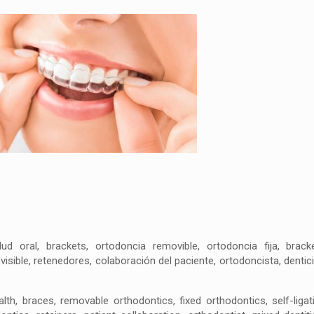
lud oral, brackets, ortodoncia removible, ortodoncia fija, brack
nvisible, retenedores, colaboración del paciente, ortodoncista, dentic
alth, braces, removable orthodontics, fixed orthodontics, self-ligat