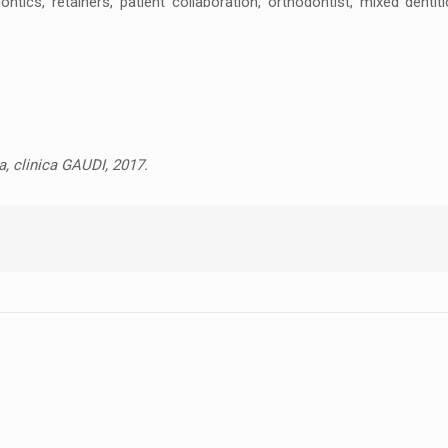
ontics, retainers, patient collaboration, orthodontist, mixed dentiti
a, clinica GAUDI, 2017.