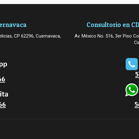
uernavaca
Consultorio en CD
licias, CP 62296, Cuernavaca,
Av. México No. 516, 3er Piso Co
Ci
5
66
66
5