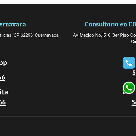
uernavaca
Consultorio en CD
licias, CP 62296, Cuernavaca,
Av. México No. 516, 3er Piso Co
Ci
5
66
66
5