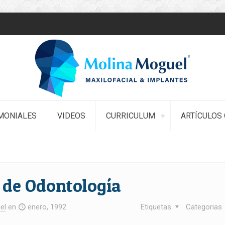
MONIALES
VIDEOS
CURRICULUM
ARTÍCULOS 
l de Odontología
el
en
enero, 1992
Etiquetas
Categorias