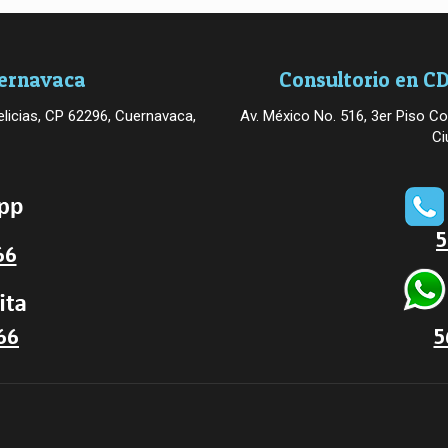
uernavaca
Consultorio en CD
licias, CP 62296, Cuernavaca,
Av. México No. 516, 3er Piso Co
Ci
5
66
66
5