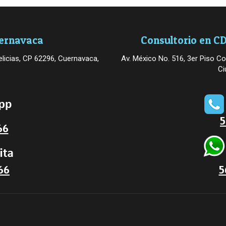
uernavaca
Consultorio en CD
licias, CP 62296, Cuernavaca,
Av. México No. 516, 3er Piso Co
Ci
5
66
66
5