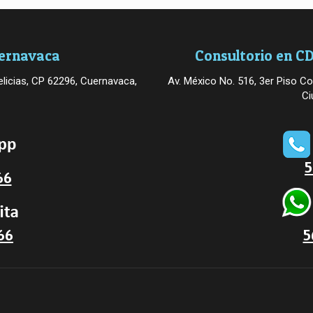
uernavaca
Consultorio en CD
licias, CP 62296, Cuernavaca,
Av. México No. 516, 3er Piso Co
Ci
5
66
66
5