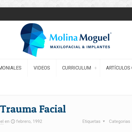
MONIALES
VIDEOS
CURRICULUM
ARTÍCULOS 
n Trauma Facial
el
en
febrero, 1992
Etiquetas
Categorias