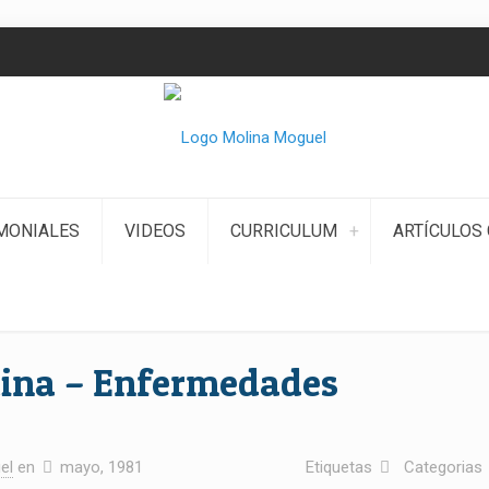
MONIALES
VIDEOS
CURRICULUM
ARTÍCULOS 
cina – Enfermedades
el
en
mayo, 1981
Etiquetas
Categorias