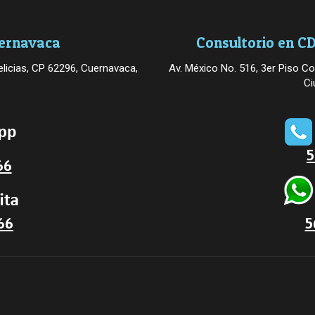
uernavaca
Consultorio en CD
licias, CP 62296, Cuernavaca,
Av. México No. 516, 3er Piso Co
Ci
5
66
66
5