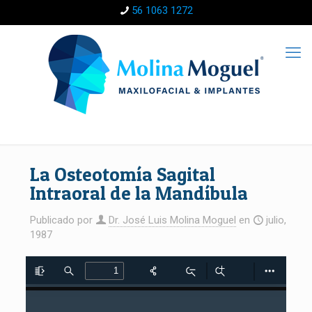
56 1063 1272
La Osteotomía Sagital
Intraoral de la Mandíbula
Publicado por
Dr. José Luis Molina Moguel
en
julio,
1987