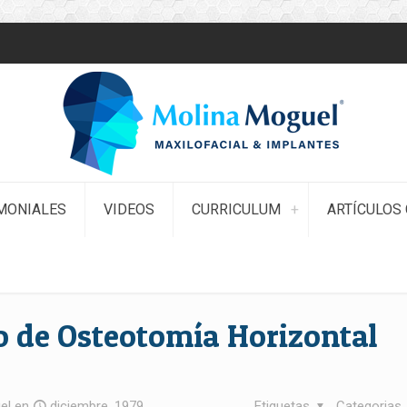
MONIALES
VIDEOS
CURRICULUM
ARTÍCULOS 
o de Osteotomía Horizontal
el
en
diciembre, 1979
Etiquetas
Categorias