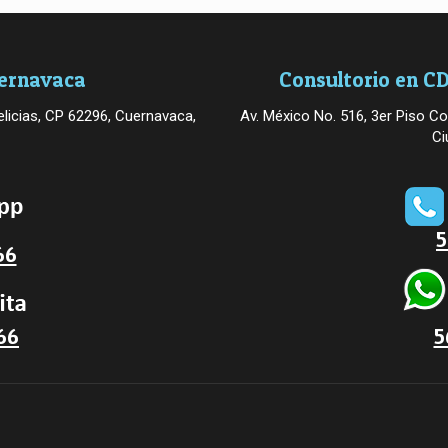
uernavaca
Consultorio en CD
licias, CP 62296, Cuernavaca,
Av. México No. 516, 3er Piso Co
Ci
5
66
66
5