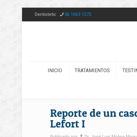
Dentistetic
56 1063 1272
INICIO
TRATAMIENTOS
TESTI
Reporte de un cas
Lefort I
Publicado por
Dr. José Luis Molina Mogu